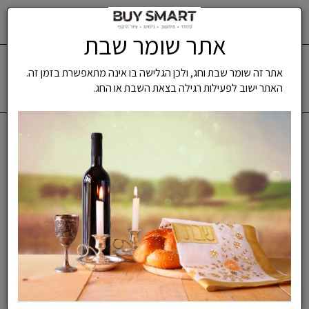
‏החלפת פאנל אחורי Apple iPhone 12 Pro אפל
0
אתר שומר שבת
תפריט
אתר זה שומר שבת וחג, ולכן הגלישה בו אינה מתאפשרת בזמן זה.
0503142914
משלוח מהיר
האתר ישוב לפעילות רגילה בצאת השבת או החג.
עד -7 ימי עסקים
דף בית
שירותי מעבדה ותיקונים
‏החלפת פאנל אחורי Apple
iPhone 12 Pro אפל