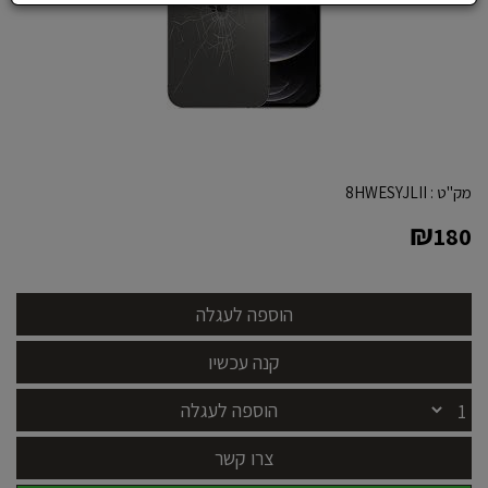
מק"ט :
8HWESYJLII
₪
180
הוספה לעגלה