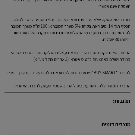
העסקה איננו אפשרי.
בעת ביטול עסקה שלא עקב פגם או אי עמידה בזמני האספקה יושב לקונה
הכסף תוך 14 ימים וזאת בקיזוז 5% מערך המוצר או 100 ש"ח מערך המוצר
לפי הזול מבינהם, בנוסף דמי המשלוח יקוזזו גם אם ובמקרה של דואר רשום
יופחתו 30 שקלים.
החנות רשאית לקזז מסכום הזיכוי גם את עמלת הסליקה של כרטיס האשראי
במידה ושולם באמצעות כרטיס אשראי (3 אחוזים כולל מע"מ)
לחברה “BUY-SMART” יש את הזכות לתבוע את הלקוח על ירידת ערך במוצר.
החברה תמסור ללקוח הודעת ביטול החיוב שמסר העסק לחברת האשראי.
תגובות:
מוצרים דומים: