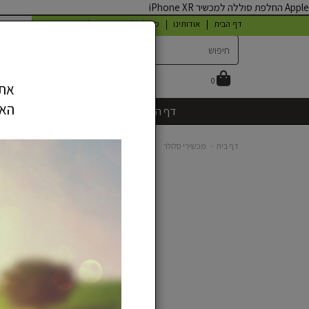
Apple החלפת סוללה למכשיר iPhone XR
דף הבית
אודותינו
סלולר
צרו קשר
תקנון ותנאים
מכשירי
0
אתר
האת
דף הבית
אודותינו
מכשירי סל
דף בית
מכשירי סלולר