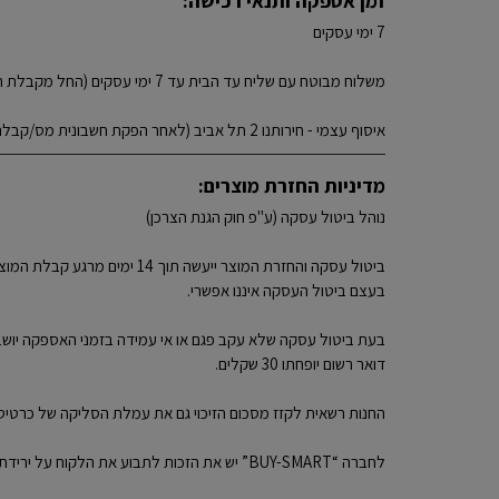
זמן אספקה ותנאי רכישה:
7 ימי עסקים
משלוח מבוטח עם שליח עד הבית עד 7 ימי עסקים (החל מקבלת חשבונית מס/קבלה) (+₪35): ₪35
איסוף עצמי - חירותנו 2 תל אביב (לאחר הפקת חשבונית מס/קבלה)
מדיניות החזרת מוצרים:
נוהל ביטול עסקה (ע"פ חוק הגנת הצרכן)
ביטול עסקה והחזרת המוצר י
בעצם ביטול העסקה איננו אפשרי.
דואר רשום יופחתו 30 שקלים.
החנות רשאית לקזז מסכום הזיכוי גם את עמלת הסליקה של כרטיס האשראי במי
לחברה “BUY-SMART” יש את הזכות לתבוע את הלקוח על ירידת ערך במוצר.