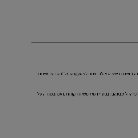
תיחת האריזה איננה נחשבת כשימוש אולם חיבור למטען/חשמל נחשב שימוש ובכך
האספקה יושב לקונה הכסף תוך 14 ימים וזאת בקיזוז 5% מערך המוצר או 100 ש"ח מערך המוצר לפי הזול מבינהם, בנוסף דמי המשלוח יקוזזו גם אם ובמקרה של