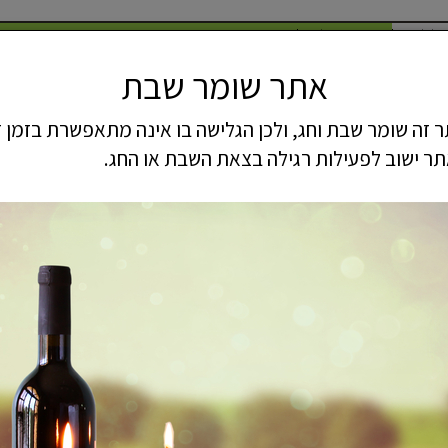
 סלולר
מוצרי חשמל
שירותי מעבדה ותיקונים
אתר שומר שבת
0503142914
משלוח מהיר
עד -7 ימי עסקים
 זה שומר שבת וחג, ולכן הגלישה בו אינה מתאפשרת בזמן ז
ר ישוב לפעילות רגילה בצאת השבת או החג.
ולר
מוצרי חשמל
צרו קשר
אביזרים מגנים וציוד היקפי 
Apple 
iPhone XR
מק"ט :
CVDMR3WH3F
₪
75