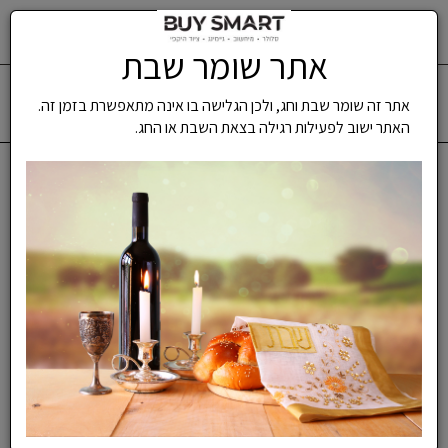
0
אתר שומר שבת
תפריט
0503142914
משלוח מהיר
אתר זה שומר שבת וחג, ולכן הגלישה בו אינה מתאפשרת בזמן זה.
עד -7 ימי עסקים
האתר ישוב לפעילות רגילה בצאת השבת או החג.
דף בית
מוצרי חשמל
מוצרי חשמל
›
»
«
‹
(current)
2
1
סינון ומיון ›