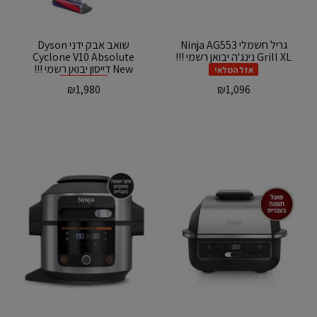
‏גריל ‏חשמלי Ninja AG553
‏שואב אבק ידני Dyson
Grill XL נינג'ה יבואן רשמי !!!
Cyclone V10 Absolute
New דייסון יבואן רשמי !!!
אזל המלאי
אזל המלאי
₪
1,980
₪
1,096