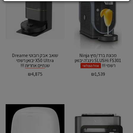
‏מכונת ברד/מיץ Ninja
‏שואב אבק רובוטי Dreame
SLUSHi FS301 נינג'ה יבואן
X50 Ultra יבואן רשמי
רשמי !!!
שנתיים אחריות !!!
אזל המלאי
אזל המלאי
₪
4,875
₪
1,539