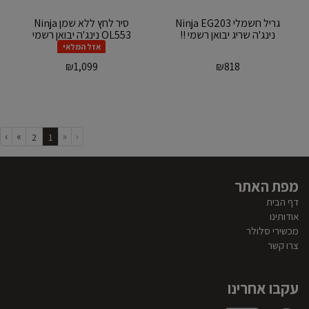
‏גריל ‏חשמלי Ninja EG203
‏סיר לחץ ‏ללא שמן Ninja
נינג'ה שריג יבואן רשמי !!
OL553 נינג'ה יבואן רשמי
אזל המלאי
₪
1,099
₪
818
›
»
«
‹
(current)
2
1
מפת האתר
דף הבית
אודותינו
מכשירי סלולר
צרו קשר
עקבו אחרינו