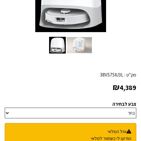
מק"ט :
38VS75IU3L
₪
4,389
צבע לבחירה
אזל המלאי
הודיעו לי כשחוזר למלאי