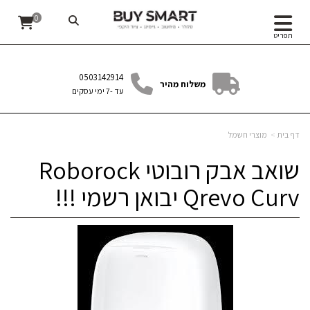
‏שואב אבק רובוטי Roborock Qrevo Curv יבואן רשמי !!!
0
תפריט
0503142914
משלוח מהיר
עד -7 ימי עסקים
דף בית
מוצרי חשמל
‏שואב אבק רובוטי Roborock
Qrevo Curv יבואן רשמי !!!