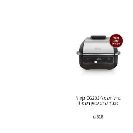
‏גריל ‏חשמלי Ninja EG203
נינג'ה שריג יבואן רשמי !!
₪
818