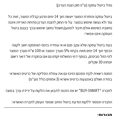
נוהל ביטול עסקה (ע"פ חוק הגנת הצרכן)
ביטול עסקה והחזרת המוצר ייעשה תוך 14 ימים מרגע קבלת המוצר, זאת כל
עוד ולא נעשה שימוש במוצר. על פי החוק להגנת הצרכן פתיחת האריזה איננה
נחשבת כשימוש אולם חיבור למטען/חשמל נחשב שימוש ובכך בעצם ביטול
העסקה איננו אפשרי.
בעת ביטול עסקה שלא עקב פגם או אי עמידה בזמני האספקה יושב לקונה
הכסף תוך 14 ימים וזאת בקיזוז 5% מערך המוצר או 100 ש"ח מערך המוצר
לפי הזול מבינהם, בנוסף דמי המשלוח יקוזזו גם אם ובמקרה של דואר רשום
יופחתו 30 שקלים.
החנות רשאית לקזז מסכום הזיכוי גם את עמלת הסליקה של כרטיס האשראי
במידה ושולם באמצעות כרטיס אשראי (3 אחוזים כולל מע"מ)
לחברה “BUY-SMART” יש את הזכות לתבוע את הלקוח על ירידת ערך במוצר.
החברה תמסור ללקוח הודעת ביטול החיוב שמסר העסק לחברת האשראי.
תגובות: