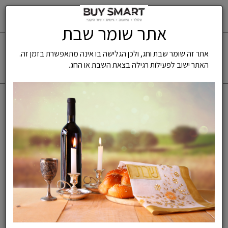
טלפון סלולרי Apple iPhone 13 128GB אפל תצוגה
0
אתר שומר שבת
תפריט
אתר זה שומר שבת וחג, ולכן הגלישה בו אינה מתאפשרת בזמן זה.
0503142914
משלוח מהיר
האתר ישוב לפעילות רגילה בצאת השבת או החג.
עד -7 ימי עסקים
דף בית
מכשירי סלולר
טלפון סלולרי Apple iPhone
13 128GB אפל תצוגה