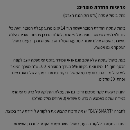
מדיניות החזרת מוצרים:
נוהל ביטול עסקה (ע"פ חוק הגנת הצרכן)
ביטול עסקה והחזרת המוצר ייעשה תוך 14 ימים מרגע קבלת המוצר, זאת כל
עוד ולא נעשה שימוש במוצר. על פי החוק להגנת הצרכן פתיחת האריזה איננה
נחשבת כשימוש אולם חיבור למטען/חשמל נחשב שימוש ובכך בעצם ביטול
העסקה איננו אפשרי.
בעת ביטול עסקה שלא עקב פגם או אי עמידה בזמני האספקה יושב לקונה
הכסף תוך 14 ימים וזאת בקיזוז 5% מערך המוצר או 100 ש"ח מערך המוצר
לפי הזול מבינהם, בנוסף דמי המשלוח יקוזזו גם אם ובמקרה של דואר רשום
יופחתו 30 שקלים.
החנות רשאית לקזז מסכום הזיכוי גם את עמלת הסליקה של כרטיס האשראי
במידה ושולם באמצעות כרטיס אשראי (3 אחוזים כולל מע"מ)
לחברה “BUY-SMART” יש את הזכות לתבוע את הלקוח על ירידת ערך במוצר.
החברה תמסור ללקוח הודעת ביטול החיוב שמסר העסק לחברת האשראי.