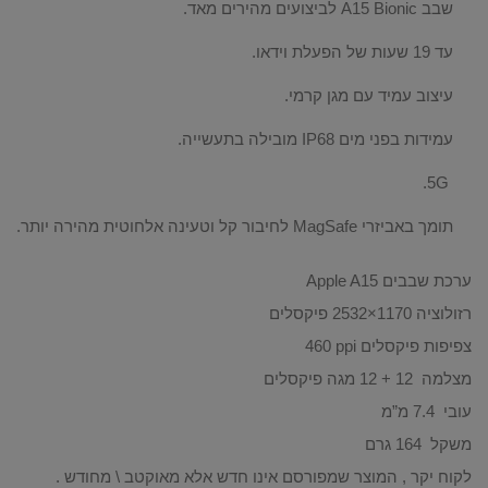
שבב A15 Bionic לביצועים מהירים מאד.
עד 19 שעות של הפעלת וידאו.
עיצוב עמיד עם מגן קרמי.
עמידות בפני מים IP68 מובילה בתעשייה.
5G.
תומך באביזרי MagSafe לחיבור קל וטעינה אלחוטית מהירה יותר.
ערכת שבבים
Apple A15
רזולוציה
1170×2532‏ פיקסלים
צפיפות פיקסלים
ppi‏ 460
מצלמה
12 + 12 מגה פיקסלים
עובי
7.4‏ מ”מ
משקל
164‏ גרם
לקוח יקר , המוצר שמפורסם אינו חדש אלא מאוקטב \ מחודש .