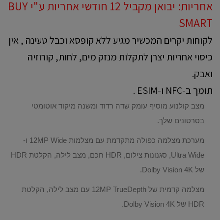
אחריות: יבואן מקביל 12 חודשי אחריות ע"י BUY
SMART
לקוחות יקרים המכשיר מגיע ללא קופסא וכבל טעינה , אין
כיסוי אחריות יצרן לתקלות מנזק מים, לחות, קורוזיה
ואבק.
תומך ב-NFC ו-ESIM .
מצב קולנוע מוסיף עומק שדה רדוד ומשנה מיקוד אוטומטי
בסרטונים שלך.
מערכת מצלמה כפולה מתקדמת עם מצלמות 12MP Wide ו-
Ultra Wide, סגנונות צילום, HDR חכם, מצב לילה, הקלטת HDR
של Dolby Vision 4K.
מצלמה קדמית של 12MP TrueDepth עם מצב לילה, הקלטת
HDR של Dolby Vision 4K.