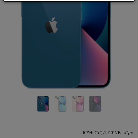
מק"ט :
ICYHLCYQ7LD01VB