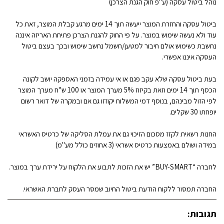
נוהל ביטול עסקה (ע"פ חוק הגנת הצרכן)
ביטול עסקה והחזרת המוצר ייעשה תוך 14 ימים מרגע קבלת המוצר, זאת כל
עוד ולא נעשה שימוש במוצר. על פי החוק להגנת הצרכן פתיחת האריזה איננה
נחשבת כשימוש אולם חיבור למטען/חשמל נחשב שימוש ובכך בעצם ביטול
העסקה איננו אפשרי.
בעת ביטול עסקה שלא עקב פגם או אי עמידה בזמני האספקה יושב לקונה
הכסף תוך 14 ימים וזאת בקיזוז 5% מערך המוצר או 100 ש"ח מערך המוצר
לפי הזול מבינהם, בנוסף דמי המשלוח יקוזזו גם אם ובמקרה של דואר רשום
יופחתו 30 שקלים.
החנות רשאית לקזז מסכום הזיכוי גם את עמלת הסליקה של כרטיס האשראי
במידה ושולם באמצעות כרטיס אשראי (3 אחוזים כולל מע"מ)
לחברה “BUY-SMART” יש את הזכות לתבוע את הלקוח על ירידת ערך במוצר.
החברה תמסור ללקוח הודעת ביטול החיוב שמסר העסק לחברת האשראי.
תגובות: