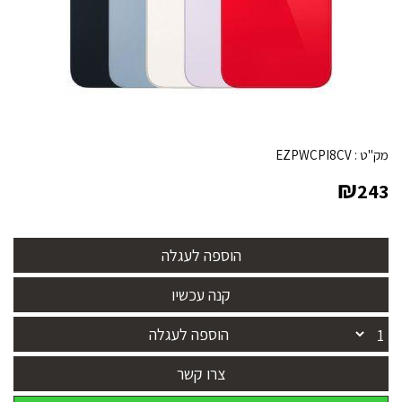
מק"ט :
EZPWCPI8CV
₪
243
הוספה לעגלה