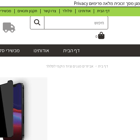
מגן מסך זכוכית מלאה פרימיום Privacy
דף הבית
אודותינו
סלולר
צרו קשר
תקנון ותנאים
מכשירי
0
דף הבית
אודותינו
מכשירי סל
דף בית
אביזרים מגנים וציוד היקפי לסלולר