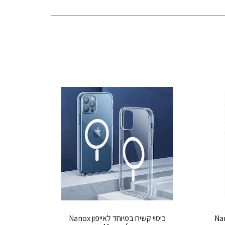
ן\סמסונג Nanox
כיסוי קשיח במיוחד לאייפון Nanox