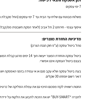
7 ימי עסקים
משלוח מבוטח עם שליח עד הבית עד 7 ימי עסקים (החל מקבלת חשבונית מס/קבלה) (+₪35): ₪35
איסוף עצמי - חירותנו 2 תל אביב (לאחר הפקת חשבונית מס/קבלה)
מדיניות החזרת מוצרים:
נוהל ביטול עסקה (ע"פ חוק הגנת הצרכן)
ביטול עסקה והחזרת המוצר י
בעצם ביטול העסקה איננו אפשרי.
דואר רשום יופחתו 30 שקלים.
החנות רשאית לקזז מסכום הזיכוי גם את עמלת הסליקה של כרטיס האשראי במי
לחברה “BUY-SMART” יש את הזכות לתבוע את הלקוח על ירידת ערך במוצר.