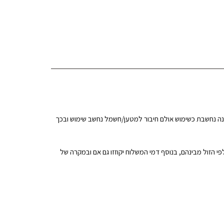
תיחת האריזה איננה נחשבת כשימוש אולם חיבור למטען/חשמל נחשב שימוש ובכך
האספקה יושב לקונה הכסף תוך 14 ימים וזאת בקיזוז 5% מערך המוצר או 100 ש"ח מערך המוצר לפי הזול מבינהם, בנוסף דמי המשלוח יקוזזו גם אם ובמקרה של