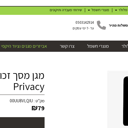
 סלולר
מוצרי חשמל
שירותי מעבדה ותיקונים
0503142914
משלוח מהיר
עד -7 ימי עסקים
ולר
מוצרי חשמל
צרו קשר
אביזרים מגנים וציוד היקפי 
מגן מסך זכו
Privacy
מק"ט :
00UU8VLQIU
₪
79